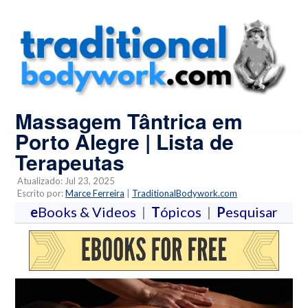
Massagem Tântrica em
Porto Alegre | Lista de
Terapeutas
Atualizado: Jul 23, 2025
Escrito por:
Marce Ferreira
|
TraditionalBodywork.com
e
Books & Videos
|
T
ópicos
|
P
esquisar