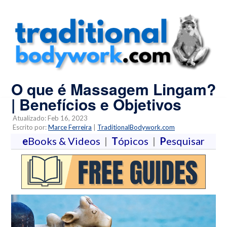
O que é Massagem Lingam?
| Benefícios e Objetivos
Atualizado: Feb 16, 2023
Escrito por:
Marce Ferreira
|
TraditionalBodywork.com
e
Books & Videos
|
T
ópicos
|
P
esquisar