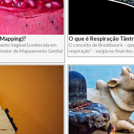
 Mapping)?
O que é Respiração Tântri
ento Vaginal (conhecida em
O conceito de Breathwork – que
o maior de Mapeamento Genital
respiração” – surgiu no final dos 