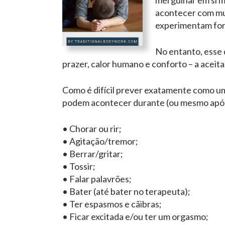
mergulhar em si 
acontecer com mul
experimentam fort
No entanto, esse 
prazer, calor humano e conforto – a aceit
Como é difícil prever exatamente como u
podem acontecer durante (ou mesmo após
• Chorar ou rir;
• Agitação/tremor;
• Berrar/gritar;
• Tossir;
• Falar palavrões;
• Bater (até bater no terapeuta);
• Ter espasmos e cãibras;
• Ficar excitada e/ou ter um orgasmo;