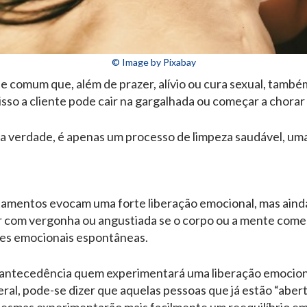
© Image by Pixabay
e comum que, além de prazer, alívio ou cura sexual, tamb
so a cliente pode cair na gargalhada ou começar a chorar o
a verdade, é apenas um processo de limpeza saudável, uma 
amentos evocam uma forte liberação emocional, mas ainda
ar com vergonha ou angustiada se o corpo ou a mente come
es emocionais espontâneas.
om antecedência quem experimentará uma liberação emocio
eral, pode-se dizer que aquelas pessoas que já estão “abe