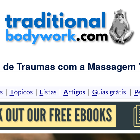
e de Traumas com a Massagem 
os
|
T
ópicos
|
L
istas
|
A
rtigos
|
G
uias grátis
|
P