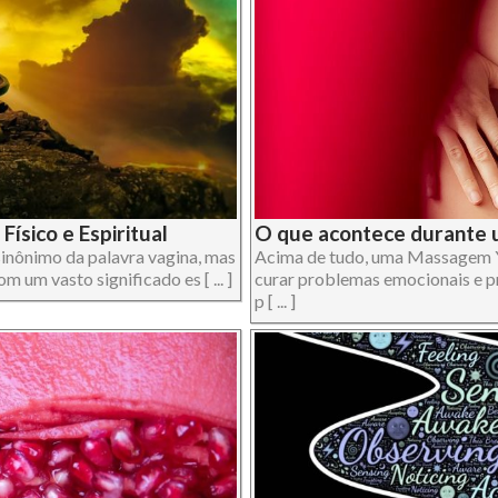
Físico e Espiritual
O que acontece durante 
inônimo da palavra vagina, mas
Acima de tudo, uma Massagem Yo
 um vasto significado es [ ... ]
curar problemas emocionais e pr
p [ ... ]