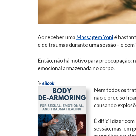
Ao receber uma
Massagem Yoni
é bastant
e de traumas durante uma sessão – e com is
Então, não há motivo para preocupação: n
emocional armazenada no corpo.
eBook
Nem todos os trat
não é preciso fic
causando explosõ
É difícil dizer c
sessão, mas, em g