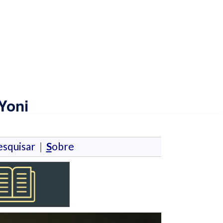
Yoni
esquisar
|
S
obre