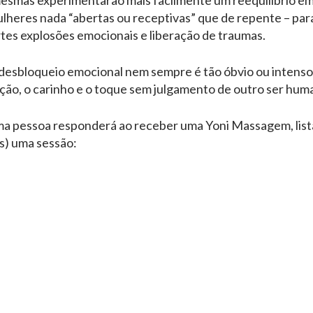
mesmas experimentarão mais facilmente um reequilíbrio e
heres nada “abertas ou receptivas” que de repente – para
es explosões emocionais e liberação de traumas.
desbloqueio emocional nem sempre é tão óbvio ou intenso. 
ação, o carinho e o toque sem julgamento de outro ser hum
ma pessoa responderá ao receber uma Yoni Massagem, lista
) uma sessão: